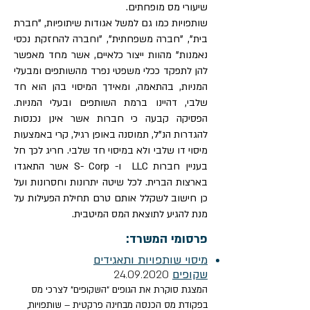
שיעורי מס מופחתים.
שותפויות כמו גם למשל אגודות שיתופיות, "חברת
בית", "חברה משפחתית", "וחברה להחזקת נכסי
נאמנות" מהוות ייצור כלאיים, אשר מחד מאפשר
להן לתפקד ככלי משפטי נפרד מהשותפים ומבעלי
המניות, בהתאמה, ומאידך המיסוי בהן הוא חד
שלבי, דהיינו ברמת השותפים ובעלי המניות.
הפסיקה קבעה כי חברות אשר אינן נכנסות
להגדרות הנ"ל, תמוסנה באופן רגיל, קרי באמצעות
מיסוי דו שלבי ולא במיסוי חד שלבי. חריג לכך חל
בעניין חברות LLC ו- S- Corp אשר התאגדו
בארצות הברית. לכל שיטה יתרונות וחסרונות ועל
כן חישוב לשקלל אותם טרם תחילת הפעילות על
מנת להגיע לתוצאת המס המיטבית.
פרסומי המשרד:
מיסוי שותפויות ותאגידים
שקופים
24.09.2020
המצגת סוקרת את הגופים "השקופים" לצרכי מס
בפקודת מס הכנסה מבחינה פרקטית – שותפויות,