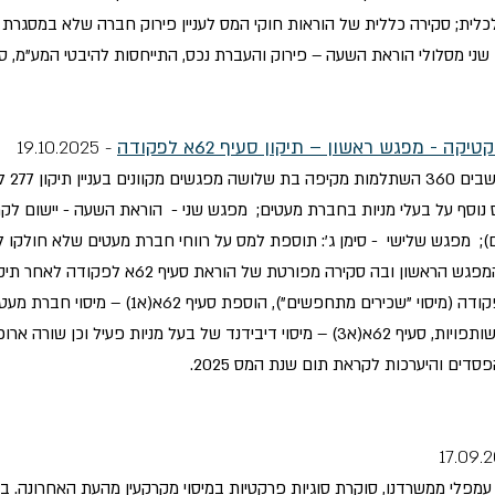
וק ההתייעלות הכלכלית; סקירה כללית של הוראות חוקי המס לעניין פירוק חברה שלא ב
- מפגש ראשון – תיקון סעיף 62א לפקודה
- 19.10.2025
עו"ד (
מספריות מפורטות של תיקון סעיף 62א(א) לפקודה (מ
25%, סעיף 62א(א2) – מיסוי חברות מעטים בשותפויות, סעיף 62א(א3) – מיסוי דיבידנד של ב
דים והיערכות לקראת תום שנת המס 2025.
 עמפלי ממשרדנו, סוקרת סוגיות פרקטיות במיסוי מקרקעין מהעת האחרונה. בת