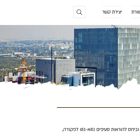
ורת
יצירת קשר
מצגת העוסקת בדגשים פרקטיים העולים מיישום הוראות תיקון 277 לפקודה ביחס להוראות סעיף 62א לחוק וחברות ארנק וביחס להוראות סעיפים 81א-81ו לפקודה,