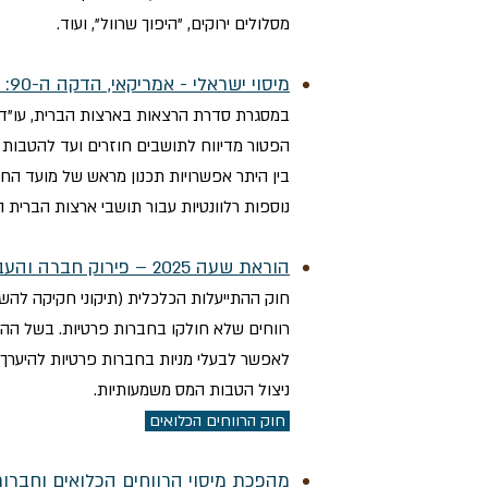
מסלולים ירוקים, "היפוך שרוול", ועוד.
מיסוי ישראלי - אמריקאי, הדקה ה-90: חזרה, נכסים והשקעות בישראל - שינוי חקיקה חשובים
בין היתר אפשרויות תכנון מראש של מועד החזר
נוספות רלוונטיות עבור תושבי ארצות הברית 
הוראת שעה 2025 – פירוק חברה והעברת נכסים – תיקון 277 לפקודה
לאפשר לבעלי מניות בחברות פרטיות להיערך 
ניצול הטבות המס משמעותיות.
חוק הרווחים הכלואים
מהפכת מיסוי הרווחים הכלואים וחברות הארנק 