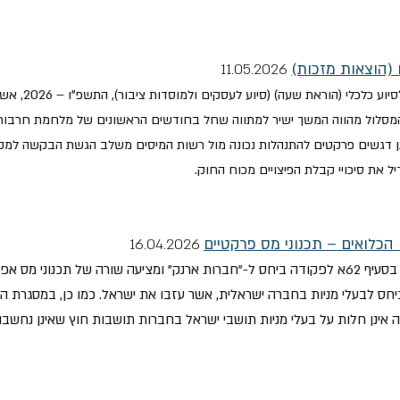
 (הוצאות מזכות)
11.
05.2026
ביום 4 במאי 26
מסלול מהווה המשך ישיר למתווה שחל בחודשים הראשונים של מלחמת חרבות
תן דגשים פרקטים להתנהלות נכונה מול רשות המיסים משלב הגשת הבקשה למ
ל את סיכויי קבלת הפיצויים מכוח החוק.
 הכלואים – תכנוני מס פרקטיים
16.04.2026
המצגת סוקרת היבטי מס בינלאומיים הכרוכים בסעיף 62א לפקודה ביחס ל-"חברות ארנק" ומציעה שו
יחס לבעלי מניות בחברה ישראלית, אשר עזבו את ישראל. כמו כן, במסגרת המ
קנה כי הוראות סעיף 62א לפקודה אינן חלות על בעלי מניות תושבי ישראל בחברות תושבות חוץ