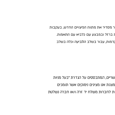
20 נכנס לתוקף חוק התוכנית לסיוע כלכלי (הוראת שעה) (סיוע לעסקים ולמוסדות ציבור), התשפ"ו – 2026, אשר מסדיר את מתווה הפיצויים החדש, בעקבות
 ברזל ובמבצע עם כלביא עם התאמות.
קדמות, עבור בשלב התביעה וכלה בשלב
רה של תכנוני מס אפשריים, המתבססים על הגדרת "בעל מניות
צגת אנו מציגים נימוקים אשר תומכים
 שאינן נחשבות לחברות משלח יד זרה ו/או חברה נשלטת