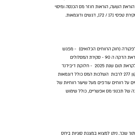
מסגרת הוראת השעה, הוראות חוזר מס הכנסה ומיסוי
רו"ח) מאורי עמפלי ממשרדנו מעביר בחשבים 360 השתלמות מקיפה בת שלושה מפגשים מקוונים בעניין תיקון 277 לפקודה (חוק הרווחים הכלואים) - מפגש
ראשון - תיקון סעיף 62 א לפקודה - הטלת מס נוסף על בעלי מניות בחברת מעטים; מפגש שני - הוראת השעה - יישום לקראת הדקה ה 90 - סקירת המסלולים
הרלוונטיים (פירוק חברה לעומת העברת נכסים); מפגש שלישי - סימן ג': תוספת למס על רווחי חברת מעטים שלא חולקו לקראת תום שנת 2025 - חלוקת דיבידנד
כפוי לעומת מס קנס. לנוחיותכם המצגת של המפגש הראשון ובה סקירה מפורטת של הוראת סעיף 62א לפקודה לאחר תיקון 277 לרבות השלכות המס כולל דוגמאות
יסוי "שכירים מתחפשים"), הוספת סעיף 62א(א1) – מיסוי חברת מעטים על רווחים עודפים מעל שיעור רווחיות של
על מניות פעיל וכן שורה ארוכה של תכנוני מס אפשריים, כולל שימוש
וך שכך, ניתן למצוא במצגת סוגיות ביחס