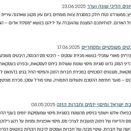
נים הליכי שונה וערר
23.
06.2025
ביץ, ממשרדנו נטלו חלק במסגרת צוות מומחים ביום עיון מקוון שארגנה עיריית
ל האדום. לנוחיותכם המצגת שהועברה על ידיהם בנושא "מסלול אדום – הגשת ת
טים משפטיים ומסחריים
17.
06.2025
רו"ח) מאורי עמפלי בנושא מכירת עסקים – היבטי מס הכנסה, היבטים משפט
 ובדיני המס, נדונו סוגיות מיסוי שונות שעולות ביחס לעסקאות, ובפרט בעסקאו
סקאות, מנגנונים הסכמיים במכירת חברות הזנק והמיסוי החל בגינן בהתאם לפ
ים – מועד חתימת ההסכם ותשלום התמורה, שינוי מודל עסקי, מכירת מוניטין,
יבת ישראל ומיסוי יזמים וחברות הזנק
08.05.2025
ח) מאורי עמפלי ירצה מחר (7 במאי) בפאלו אלטו וישתף בניסיון מהשטח בסוגיות מיסוי שמעסיקות יזמ
והדיווח של ניתוק תושבות לצרכי מס, מיסוי אופציות ומניות על רקע רילוקיי
כישה של חברות, שינויי מבנה של חברות ועסקים לרבות הקלות בתנאים הנדרש