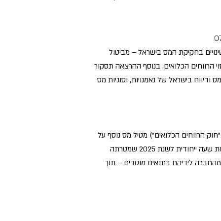
י) בפאלו אלטו, ויציג עדכונים לגבי שינויים בחקיקת המס בישראל – מביטול
ק חברות במסגרת הוראת שעה במהלך שנת 2025, על רקע חקיקת מיסוי הרווחים הכלואים. בנוסף ההרצאה תסקור
ודיווח בישראל של נאמנויות, וסוגיות מס
התייעלות הכלכלית (תיקוני חקיקה להשגת יעדי התקציב לשנת 2025) (מיסוי רווחים לא מחולקים), התשפ"ה-2024 ("חוק הרווחים הכלואים") מטיל מס נוסף על
רווחים שלא חולקו בחברות פרטיות. בשל ההשלכות הדרמטיות של החוק החדש על מיסוי רווחיהן של חברות, נקבעה הוראת שעה ייחודית לשנת 2025 שמטרתה
מהחברה לידיהם בתנאים מוטבים – תוך