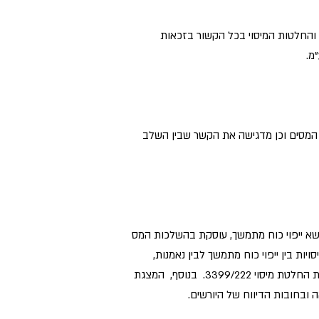
 והחלטות המיסוי בכל הקשור בזכאות
 המסים וכן מדגישה את הקשר שבין השלב
שא ייפוי כוח מתמשך, עוסקת בהשלכות המס
רופסות, תשכ"ב-1962, ומדגישה את האבחנות המיסויות בין ייפוי כוח מתמשך לבין נאמנות,
לצורכי פקודת מס הכנסה (נוסח חדש) תשכ"א-1961 וחוק מיסוי מקרקעין (שבח ורכישה) תשכ"ג-1963 וסוקרת את השלכות החלטת מיסוי 3399/222. בנוסף, המצגת
 ובחובות הדיווח של היורשים.