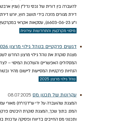
דירת מגורים מזכה בידי תושב חוץ, יורש דירת
ו"ע 6603-06-23), עסקאות אקראי במקרקעין, והעברת נכסים בתנאים מוטבים לפי הוראת השעה עד תום שנת 2025.
מיסוי מקרקעין והתחדשות עירונ
ית
​דגשים פרקטיים בנוהל גילוי מרצון 2025-2026
המסלולים האפשריים והשלכות המיסוי – לצד ס
הנחיות פרקטיות המסייעות ליישום מהיר ובטוח
נוהל גילוי מרצון 2025
עקרונות של תכנון מס
08.
07.2025
המצגת שהועברה על ידי עו"ד(רו"ח) מאורי ע
ותכנוני מס החייבים בדיווח ופסיקה עדכנית בנושא עסקה מלאכותית מכוח 