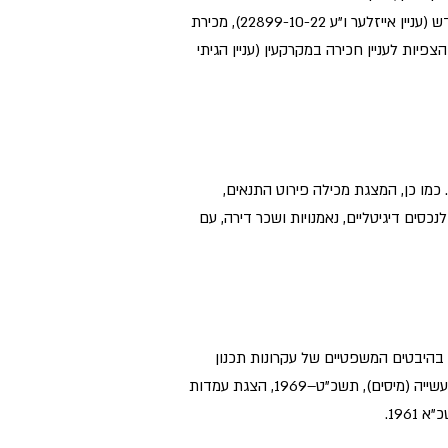
להעברה בין דורית של נכסי נדל"ן (עניין ארבטמן ו"ע 53364-04-22, החלטת מיסוי 2098/25), תשלום מס רכישה לעולה חדש (עניין אייזלער ו"ע 22899-10-22), מכירת
יות לעניין חכירה במקרקעין (עניין הגיתי
נה וזהירה עם ההליך. כמו כן, המצגת מכילה פירוט התנאים,
סים דיגיטליים, נאמנויות ושכר דירה, עם
בהיבטים המשפטיים של עקרונות תכנון
המס. בתוך שכך, המצגת סוקרת היבטים פרקטיים בשינויי מבנה, קיזוז הפסדים, סקירה של הטבות מס מכוח חוק עידוד התעשייה (מיסים), תשכ"ט–1969, הצגת עמדות