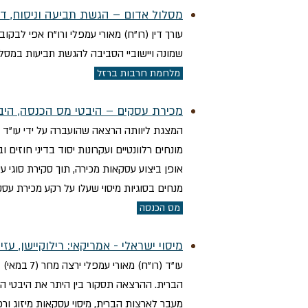
מסלול אדום – הגשת תביעה וניסוח, דיו
עורך דין (רו"ח) מאורי עמפלי ורו"ח אפי לבקו
שמונה ויישוביי הסביבה להגשת תביעות במסלו
מלחמת חרבות ברזל
מכירת עסקים – היבטי מס הכנסה, היב
המצגת ליוותה הרצאה שהועברה על ידי עו"ד (
מונחים רלוונטיים ועקרונות יסוד בדיני חוזים
אופן ביצוע עסקאות מכירה, תוך סקירת סוגי ע
מנחים בסוגיות מיסוי שעלו על רקע מכירת עסק
מס הכנסה ​
מיסוי ישראלי - אמריקאי: רילוקיישן, עז
עו"ד (רו"
הברית. ההרצאה תסקור בין היתר את היבטי המס 
מעבר לארצות הברית, מיסוי עסקאות מיזוג ור