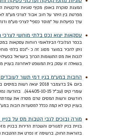
סוגיות מהפרקטיקה ועדכוני פסיקה וח
המצגת סוקרת באופן מקיף סוגיות פרקטיות ה
ערך כפיעלות של "מוסד כספי" לצרכי מע"מ ודנה ב
עסקאות יצוא נכס בלתי מוחשי לצרכי 
בכפר הגלובלי הבינלאומי רווחות עסקאות במס
לנכות את מס התשומות הכרוך בישראל בפעילויו
בשאלה זו עסק בית המשפט לאחרונה בעניין מוגוגו 
החבות במע"מ בגין דמי תשר לעובדים -
ביום 24 בדצמבר 2018 יצא
עומרי קיס (עב"ל 
חודשים ורשות המסים טרם מסרה את עמדתה ה
בעניין קיס לא קמה ככלל למסעדות חבות במע"מ עסק
מורה נבוכים לגבי הטבות מס על בניין
בניית בניין למגורים והשכרת הדירות בבניין
בהוראות החוק. ברשימה זו נפרט את ההטבות ו