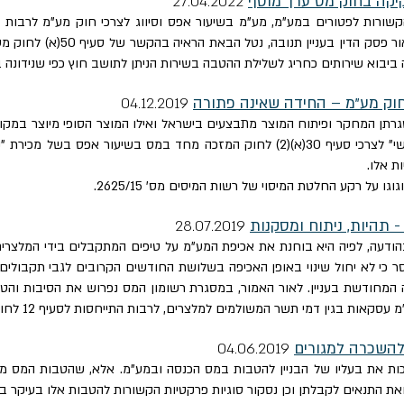
קיקה בחוק מס ערך מוסף
27.04.
22
20
קשורות לפטורים במע"מ, מע"מ בשיעור אפס וסיווג לצרכי חוק מע"מ לרבות
מפרטת בין היתר על חוב אבוד לצרכ
יבוא שירותים כחריג לשלילת ההטבה בשירות הניתן לתושב חוץ כפי שנידונה בפסק 
חוק מע"מ – החידה שאינה פתורה
04.12.
19
20
גרתן המחקר ופיתוח המוצר מתבצעים בישראל ואילו המוצר הסופי מיוצר במק
ניתן להכיר במוצר מסוג זה כ -"נכס בלתי מוחשי" לצרכי סעיף 30(א)(2) לחוק המזכה מח
ת אלו.
על רקע החלטת המיסוי של רשות המיסים מס' 2625/15.
 תהיות, ניתוח ומסקנות
28.07.
19
20
ה רשות במיסים בהודעה, לפיה היא בוחנת את אכיפת המע"מ על טיפים המתקבלים בידי המ
44405-10-15). בהודעה נמסר כי לא יחול שינוי באופן האכיפה בשלושת החודשים הקרובים לגב
מחודשת בעניין. לאור האמור, במסגרת רשומון המס נפרוש את הסיבות והט
אות בגין דמי תשר המשולמים למלצרים, לרבות התייחסות לסעיף 12 לחוק מע"מ.
 להשכרה למגורים
04.06.2019
 מזכות את בעליו של הבניין להטבות במס הכנסה ובמע"מ. אלא, שהטבות המס 
את התנאים לקבלתן וכן נסקור סוגיות פרקטיות הקשורות להטבות אלו בעיקר ב