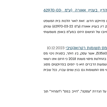
החבות במע"מ בגין עבודות פיתוח של יזם - איחוד הכובעים - רשמים נוספים בעקבות פסק הדין בעניין אאורה (ע"מ 62970-03-
ת פרוייקט חדש. זאת לאור הלכות בית המשפט
העליון במסגרת פסקי הדין בעניין חוף הכרמל (ע"א 1306/99) ועניין קריית שדה התעופה (ע"א 10252/05) ויישומן במסגרת פסק דין בעניין אאורה (ע"מ 62970-03-22) שניתן
ובו של הנישום היזם במע"מ באופן משמעותי
ר מס תשומות רטרואקטיבי
10.12.2023
ניכוי מס
התשומות בגין תשלום שכר טרחת עורך הדין מטעם הדיירים ששולם על ידי היזם בפרויקט מסוג פינוי בינוי. רשות המסים קבעה בהחלטת מיסוי משנת 2018 כי היזם אינו רשאי
מעות הדברים היא כי יזמים בפרויקטים מסוג
וי מס התשומות גם בגין שנים עברו, ככל שבית
 תשל"ו- 1975 בדגש על הגדרת "עסקה", "חייב במס" ו"המחיר" תוך