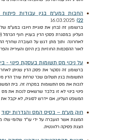
.2025
16.03
22)
ברשומון זה נבחן את סוגיית חיובו במע"מ של
לאחרונה ותוך מתן דגש על העובדה שחרף ההכ
לאור ההסכמות החוזיות בין היזם והעירייה והפר
על ניכוי מס תשומות בעסקת פינוי - ב
ברשומון זה נסקור את פסק הדין שניתן לאחרונה על ידי בית המש
לנכות את מס התשומות במקרה זה. בית המשפט 
פינוי בינוי לא זו בלבד שרשאים לנכות את מס 
המשפט העליון, אם יידרש לסוגיה, לא יקבל את
חוק מע"מ – בסיס המס והגדרות יסוד
.02.2023
המצגת אשר
הועברה על ידי עו"ד שלומי שלו 
הצגת פסיקה רלוונטית.