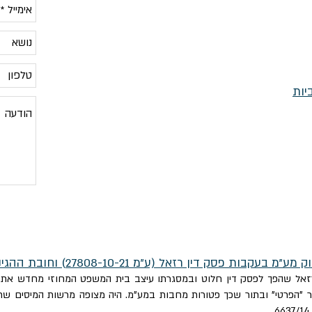
יות
ן רזאל (ע"מ 27808-10-21) וחובת ההגינות של רשות המיסים
רזאל שהפך לפסק דין חלוט ובמסגרתו עיצב בית המשפט המחוזי מחדש את ה
"הפרטי" ובתור שכך פטורות מחבות במע"מ. היה מצופה מרשות המיסים שתו