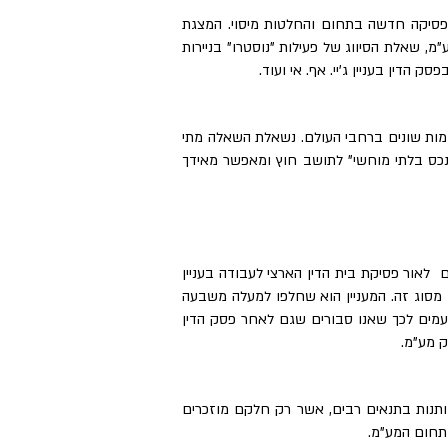
 פסיקה חדשה בתחום והחלטות מיסוי. המצגת
י מע"מ לאור פסק הדין בעניין תנובה, נטל הבאת הראיה בהקשר של סעיף 50(א) לחוק מע"מ, שאלת הסיווג של פעילות "נוסטרו" בניירות
הדין בעניין ג'יי. אף. אי ועוד.
ומות שונים ברחבי העולם. נשאלת השאלה מתי
ד במס בשיעור אפס בשל מכירת "נכס בלתי מוחשי" לתושב חוץ ומאפשר מאידך
לצרים לאור פסיקת בית הדין הארצי לעבודה בעניין
י תקבולים מסוג זה. המעניין הוא שחלפו למעלה משבעה
עמים לכך שאנו סבורים שגם לאחר פסק הדין
מותנות בתנאים רבים, אשר רק חלקם מוזכרים
תחום המע"מ.