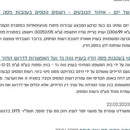
 יזם שהינו גם בעל קרקע המבצע עבודות פיתוח מוניציפאליות במסגרת הקמ
רעה המשפטית בעניין אאורה לטובת רשות המיסים, ברובד העובדתי צומצם חי
שנות שניתנה להן בפסק הדין.
ינוי בעקבות פסק הדין בעניין נווה גד ועל האפשרות לדרוש החז
פט המחוזי בעניין נווה גד - בניין ופתוח בע"מ (ע"מ 53560-11-21), אשר עסק, בין היתר, בסוגית
דחה באופן תקדימי את עמדת רשות המסים וקיבל בסוגיה זו את הערעור. מש
התשומות בגין שכר הטרחה של עורך דין הדיירים, אלא יכולים אף לדרוש את ניכ
 עמדת מנהל מע"מ ורשות המסים.
22
ממשרדנו עומדת על מושגי יסוד לעניין חוק מס
ערך מוסף,