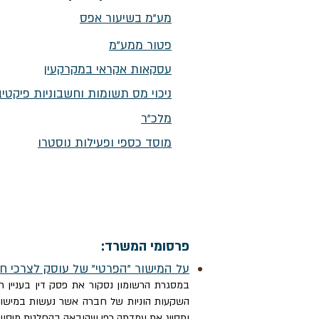
מע"מ בשיעור אפס
פטור ממע"מ
עסקאות אקראי במקרקעין
ניכוי מס תשומות וחשבוניות פיקטיב
מלכ"ר
מוסד כספי ופעילות נוסטרו
פרסומי המשרד:
על המישור "הפרטי" של עוסק לצרכי חוק מע"מ בעקבות פסק די
במסגרת הרשומון נסקור את פסק דין בעניין 
השקעות הוניות של חברה אשר נעשות במישור 
ותסייג את עמדתה כפי שהובאה בהחלטת מיסוי 6637/14.