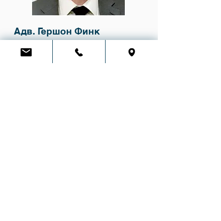
Адв. Гершон Финк
В фирме с 2022 года
Имеет степень бакалавра права с
отличием (LL.B.) и магистра в области
банковского дела, финансов и
корпоративного права (LL.M.)
юридического факультета
Университета Фордхэм (Нью-Йорк).
Специализируется на
международном налогообложении,
трастах и наследственном праве,
банковском деле и недвижимости.
Консультирует новых репатриантов и
возвращающихся резидентов по
юридическим и налоговым вопросам;