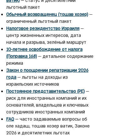
ватик)
— статус и десятилетний
льготный пакет
Обычный возвращенец (тошав хозер)
—
ограниченный льготный пакет
Налоговое резидентство Израиля
—
центр жизненных интересов, дата
начала и разрыва, зелёный маршрут
10-летнее освобождение от налога
(Поправка 168)
— детальное содержание
режима
Закон о поощрении репатриации 2026
года
— льготы на доходы из
израильских источников
Постоянное представительство (PE)
—
риск для иностранных компаний и их
основателей, владельцев и ключевых
сотрудников иностранных компаний
FAQ
— часто задаваемые вопросы об
оле хадаш, тошав хозер ватик, Законе
2026 и десятилетних льготах