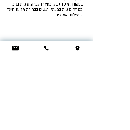
בפקודה, מוסד קבע, מחירי העברה, סוגיות בזיכוי
מס זר, סוגיות במע"מ ודגשים בבחירת מדינת היעד
לפעילות העסקית.
לייעוץ בתחום
מיסוי בינלאומי
, צור קשר: