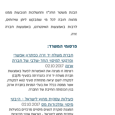
הבנת משטר החנ"ז וההשלכות הנובעות ממנו
מהווה חובה לכל מי שמבקש ליתן שירותים,
לרבות באמצעות האינטרנט, באמצעות חברה
זרה.
פרסומי המשרד:
חברת משלח יד זרה כפתרון אפשרי
ופרקטי למיסוי החד-שלבי של חברת
ארנק
02.10.2017
רשימה זו מציגה את האפשרות לפעול באמצעות
חברת משלח יד זרה כהגדרתה בסעיף 75(ב1)
לפקודה לשם יציאה מתחולת סעיף 62א לפקודה,
אשר ממסה ככלל את בעלי המניות בחברת ארנק
בגין הכנסתה החייבת של החברה.
פעילות עסקית מחוץ לישראל - היבטי
מיסוי ומלכודות מס
02.10.2017
המצגת סוקרת דגשים מיסויים מרכזיים בפעילות
עסקית מחוץ לישראל - הוראות אנטי תכנוניות