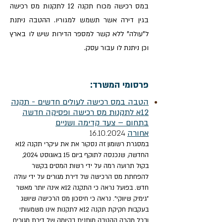
במס רכישה מכוח תקנה 12 לתקנות מס רכישה
בגין דירה אשר תשמש למגוריו. ההטבה ניתנת
ל"עולה" ללא קשר למספר הדירות שיש לו בארץ
וכן ניתנת לו עבור עסק.
פרסומי המשרד:
הטבה במס רכישה לעולים חדשים - תקנה
12א לתקנות מס רכישה ופסיקה חדשה
בתחום – צעד קדימה ושניים
אחורה
16.10.
24​
20
במסגרת רשומון זה נסקור את את עיקרי תקנה 12א
החדשה, שנכנסה לתוקף ביום 15 באוגוסט 2024,
בקול תרועה רמה על ידי רשות המסים בקשר
להפחתת מס הרכישה של דירת מגורים על ידי עולה
חדש. בפועל נראה כי התקנה 12א אינה יותר מאשר
"גימיק שיווקי". נראה כי חיסכון מס הרכישה שיושג
בעקבות חקיקת תקנה 12א לתקנות אינו משמעותי
ובכל מקרה ההטבה מותנית בקיומה של דירת מגורים