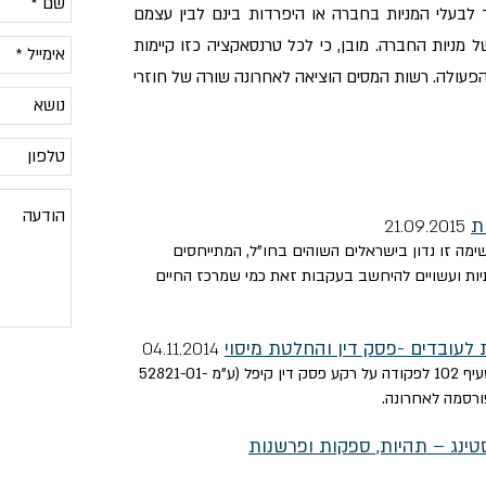
 לבעלי המניות בחברה או היפרדות בינם לבין עצמם
מניות החברה. מובן, כי לכל טרנסאקציה כזו קיימות
הפעולה. רשות המסים הוציאה לאחרונה שורה של חוזרי
ת
21.09.2015
מה זו נדון בישראלים השוהים בחו"ל, המתייחסים
ת ועשויים להיחשב בעקבות זאת כמי שמרכז החיים
ת לעובדים -פסק דין והחלטת מיסוי
04.11.2014
ברשימה זו נסקור מיהו בעל שליטה לצרכי סעיף 102 לפקודה על רקע פסק דין קיפל (ע"מ 52821-01-
סטינג – תהיות, ספקות ופרשנות