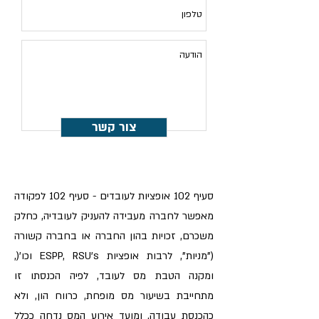
צור קשר
סעיף 102 אופציות לעובדים - סעיף 102 לפקודה
מאפשר לחברה מעבידה להעניק לעובדיה, כחלק
משכרם, זכויות בהון החברה או בחברה קשורה
("מניות", לרבות אופציות ESPP, RSU's וכו'(,
ומקנה הטבת מס לעובד, לפיה הכנסתו זו
מתחייבת בשיעור מס מופחת, כרווח הון, ולא
כהכנסת עבודה, ומועד אירוע המס נדחה ככלל