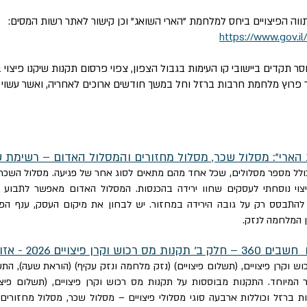
ה הפיצויים ביחס למלחמת "הארי השואג" וכן קישור לאתר רשות המסים:
https://www.gov.il
דים ביישובי קו העימות בגבול הצפון, צפוי פרסום תקנות שיקנו פיצוי בגי
 פרוץ מלחמת חרבות ברזל וחל במשך חודשים ארוכים לאחריה, ואשר עשוי
הארי": מסלול שכר, מסלול מחזורים והמסלול האדום – רשימת 
ולל מספר מסלולים, שכל אחד מהם מתאים לסוג אחר של פגיעה. מסלול השכר
יצוי נוסחתי לעסקים שחוו ירידה בהכנסות. המסלול האדום מאפשר לתבוע 
התבסס רק על גובה הירידה במחזור. יש לבחון את מיקום העסק, ענף הפעיל
ן המלחמה לנזק.
אזור מיוחד ומסלול אדום
יוחד. התקנות מבוססות על תקנות מס רכוש וקרן פיצויים, (תשלום פיצוי
מת חרבות ברזל וכוללות ארבעה סוגי מסלולי פיצויים – מסלול שכר, מסלול מחזו