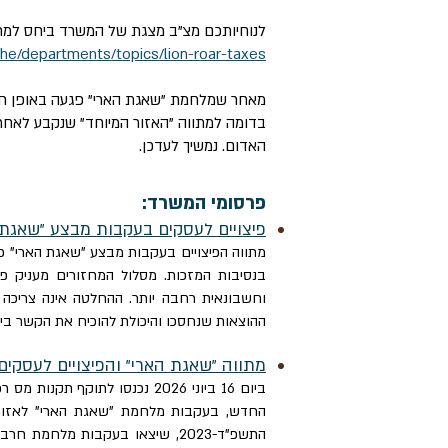
לנוחיותכם מצ"ב מצגת של המשרד ביחס למתוו
/he/departments/topics/lion-roar-taxes
מאחר שמלחמת "שאגת הארי" פגעה באופן חסר תק
בדומה למתווה "האזור המיוחד" שנקבע לאחר
האדום. נמשיך לעדכן.
פרסומי המשרד:
פיצויים לעסקים בעקבות מבצע "שאגת 
מתווה הפיצויים בעקבות מבצע "שאגת הארי" כ
בנסיבות המזכות. מסלול המחזורים מעניק פ
וחשבונאית רחבה יותר. ההחלטה אינה צריכה ל
ההוצאות שנחסכו והיכולת להוכיח את הקשר בי
מתווה "שאגת הארי" והפיצויים לעסקים חשבים 360 – חלק ב' תקנות מס רכוש וקרן פיצויים 2026 - 
החדש, בעקבות מלחמת "שאגת הארי" לאזור המ
התשפ"ד-2023, שיצאו בעקבות מלח