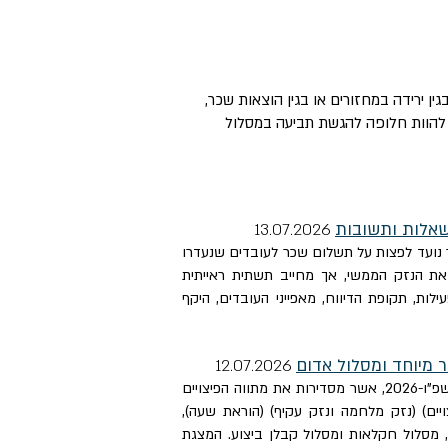
ן ירידה במחזורים או בגין הוצאות שכר,
 להוות חלופה להגשת תביעה במסלול
שאלות ותשובות
13.
07.2026
 נועד לפצות על תשלום שכר לעובדים שנעדרו
את הנזק הממשי, אך מחייב תשתית ראייתית
ות, תקופת הדיווח, מאפייני העובדים, היקף
07.2026
12.
ביום 16 ביוני 2026 נכנסו לתוקף תקנות מס רכוש וקרן פיצויים, (תשלום פיצויים) (נזק מלחמה ונזק עקיף) (הוראת שעה), התשפ"ו-2026, אשר מסדירות את מתווה הפיצויים
ים) (נזק מלחמה ונזק עקיף) (הוראת שעה),
רים, מסלול חקלאות ומסלול קבלן ביצוע. המצגת