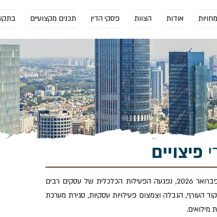
חויות
אודות
הצוות
פסקי הדין
תכנים מקצועיים
בתקש
י
פיצויים
לייעוץ ב
עם פרוץ מבצע "שאגת הארי" בסוף חודש פברואר 2026, נפגעה הפעילות הכלכלית של עסקים רבים
חייגו 050-7620239
וד העורף, הגבלה וצמצום פעילויות עסקיות, סגירת מערכת
או מלאו
 מילואים.