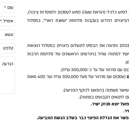
וק התוכנית לסיוע כלכלי (הוראת שעה) (סיוע לעסקים ולמוסדות ציבור),
את מתווה הפיצויים החדש בעקבות מלחמת “שאגת הארי”, במסלול
הוראת השעה תהא בתוקף עד 31 בדצמבר 2032 ותהווה את הבסיס לתשלום פיצויים במסלול הוצאות
ישיר למתווה שחל בחודשים הראשונים של מלחמת חרבות
ן:
עם מחזור של עד כ-300,000 ש"ח).
ם
(עסקים עם מחזור של מעל 300,000 ש"ח ועד 400 מאות
יעור משתנה בהתאם להיקף הפגיעה).
 לתנאים הקבועים במתווה).
ועל יוצא מנזק ישיר.
יר.
אפשר את הגדלת הפיצוי כבר בשלב הגשת התביעה.