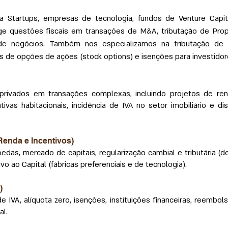
ra Startups, empresas de tecnologia, fundos de Venture Capita
ge questões fiscais em transações de M&A, tributação de Propr
e negócios. Também nos especializamos na tributação de f
os de opções de ações (stock options) e isenções para investidor
rivados em transações complexas, incluindo projetos de re
vas habitacionais, incidência de IVA no setor imobiliário e d
Renda e Incentivos)
oedas, mercado de capitais, regularização cambial e tributária 
ivo ao Capital (fábricas preferenciais e de tecnologia).
)
IVA, alíquota zero, isenções, instituições financeiras, reembol
al.