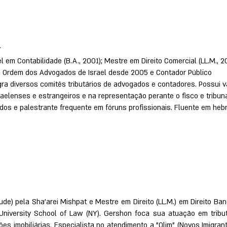
r
el em Contabilidade (B.A., 2001); Mestre em Direito Comercial (LL.M., 2
da Ordem dos Advogados de Israel desde 2005 e Contador Público
gra diversos comitês tributários de advogados e contadores. Possui 
raelenses e estrangeiros e na representação perante o fisco e tribuna
dos e palestrante frequente em fóruns profissionais. Fluente em heb
ude) pela Sha'arei Mishpat e Mestre em Direito (LL.M.) em Direito Ban
University School of Law (NY). Gershon foca sua atuação em tribu
ões imobiliárias. Especialista no atendimento a "Olim" (Novos Imigran