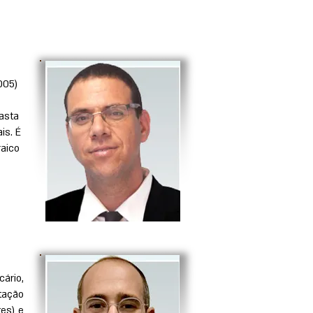
005)
vasta
is. É
raico
cário,
tação
tes) e