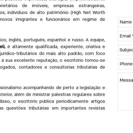
oprietários de imóveis, empresas estrangeiras,
Conta
ros, indivíduos de alto patrimônio (High Net Worth
o, novos imigrantes e funcionários em regime de
ico, inglês, português, espanhol e russo. A equipe,
li,
é altamente qualificada, experiente, criativa e
rídico-tributários do mais alto padrão, com foco
s à sua excelente reputação, o escritório tornou-se
ogados, contadores e consultorias tributárias de
ssionalismo acompanhando de perto a legislação e
xterior, além de ministrar palestras regulares sobre
isso, o escritório publica periodicamente artigos
sas questões tributárias em importantes revistas