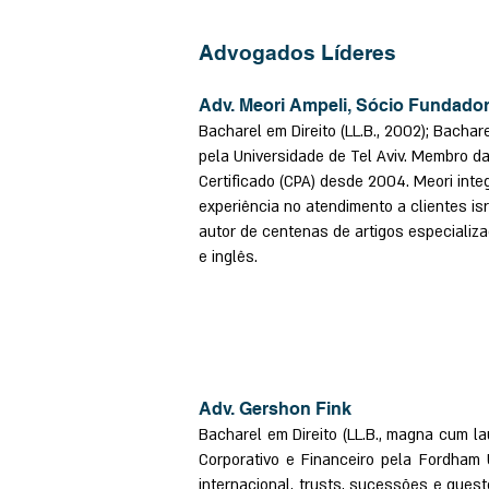
Advogados Líderes
Adv. Meori Ampeli, Sócio Fundado
Bacharel em Direito (LL.B., 2002); Bachar
pela Universidade de Tel Aviv. Membro 
Certificado (CPA) desde 2004. Meori inte
experiência no atendimento a clientes is
autor de centenas de artigos especializa
e inglês.
Adv. Gershon Fink
Bacharel em Direito (LL.B., magna cum la
Corporativo e Financeiro pela Fordham 
internacional, trusts, sucessões e quest