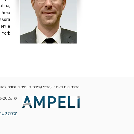
tina,
a área
essora
f NY e
w York
הפרסומים באתר עמפלי עריכת דין מיסים נכונים למוע
© 2010-2026 עמפלי משרד עריכת דין מיסים
יצירת קשר