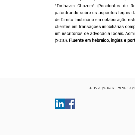
"Toshavim Chozrim" (Residentes de Re
palestrando sobre os aspectos legais da
de Direito Imobiliário em colaboração es
clientes em transações imobiliárias comp
em escritórios de advocacia locais. Adm
(2010).
Fluente em hebraico, inglês e por
ץ פרטני ואין להסתמך עליהם.