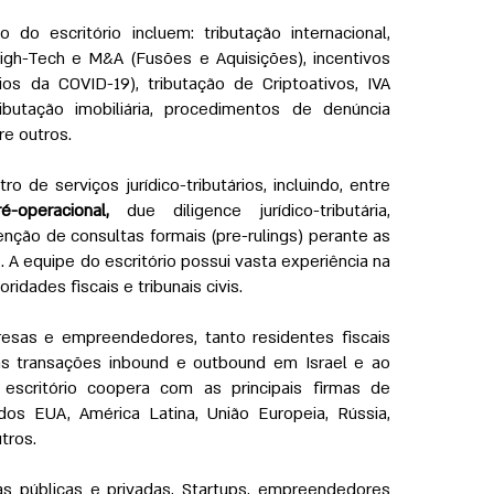
interna
o do escritório incluem: tributação internacional,
High-Tech e M&A (Fusões e Aquisições), incentivos
Addre
lios da COVID-19), tributação de Criptoativos, IVA
Sapir T
ibutação imobiliária, procedimentos de denúncia
Ramat
re outros.
Phone
 de serviços jurídico-tributários, incluindo, entre
Fax:
9
é-operacional,
due diligence jurídico-tributária,
nção de consultas formais (pre-rulings) perante as
. A equipe do escritório possui vasta experiência na
idades fiscais e tribunais civis.
esas e empreendedores, tanto residentes fiscais
as transações inbound e outbound em Israel e ao
escritório coopera com as principais firmas de
dos EUA, América Latina, União Europeia, Rússia,
tros.
 públicas e privadas, Startups, empreendedores