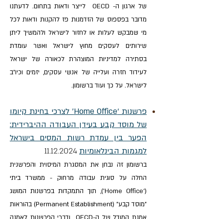
של ארגון ה- OECD לייצר ודאות בתחום. לדעתנו
מדובר בפספוס של הזדמנות פז להקנות ודאות לכל
מי שמבקש לעלות או לחזור לישראל ולהמשיך ליתן
שירותים לעסקים מחוץ לישראל ואשר עומדת
בסתירה למדיניות המוצהרת לכאורה של ישראל
לעידוד חזרה ועלייה של אנשי עסקים, יזמים וכיו"ב
לישראל. על כך ועוד ברשומון.
פרשנות ‘Home Office’ לצרכי בחינת קיומו
של מוסד קבע בעידן העבודה ההיברידית:
הפער בין עמדת רשות המסים בישראל
למגמות הבינלאומיות
11.12.
24
20
ברשומון זה נבחן את המסגרת המיסוית והפרשנית
החלה על סוגית עבודה מרחוק - ממשרד ביתי
(‘Home Office’), תוך התמקדות בפרשנות המושג
"מוסד קבע" (Permanent Establishment) בהוראות
אמנת המודל של ה-OECD ודברי הפרשנות לאמנה