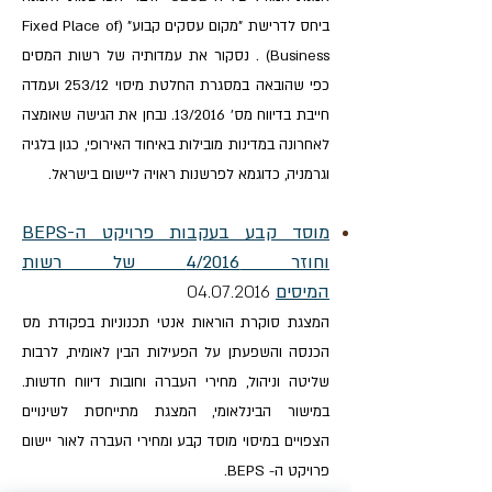
ביחס לדרישת "מקום עסקים קבוע" (Fixed Place of
Business) . נסקור את עמדותיה של רשות המסים
כפי שהובאה במסגרת החלטת מיסוי 253/12 ועמדה
חייבת בדיווח מס' 13/2016. נבחן את הגישה שאומצה
לאחרונה במדינות מובילות באיחוד האירופי, כגון בלגיה
וגרמניה, כדוגמא לפרשנות ראויה ליישום בישראל.
מוסד קבע בעקבות פרויקט ה-BEPS
וחוזר 4/2016 של רשות
המיסים
04.07.2016
המצגת סוקרת הוראות אנטי תכנוניות בפקודת מס
הכנסה והשפעתן על הפעילות הבין לאומית, לרבות
שליטה וניהול, מחירי העברה וחובות דיווח חדשות.
במישור הבינלאומי, המצגת מתייחסת לשינויים
הצפויים במיסוי מוסד קבע ומחירי העברה לאור יישום
פרויקט ה- BEPS.