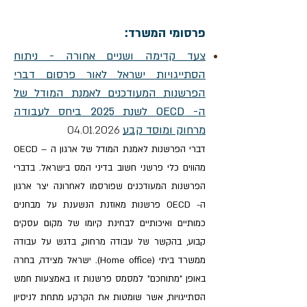
פרסומי המשרד:
צעד קדימה ושניים אחורה - ניתוח
הסתייגויות ישראל לאור פרסום דברי
הפרשנות המעודכנים לאמנת המודל של
ה- OECD לשנת 2025 ביחס לעבודה
מרחוק ומוסד קבע
04.01.
26
20
דברי הפרשנות לאמנת המודל של ארגון ה – OECD
מהווים כלי פרשני חשוב בדיני המס בישראל. בדברי
הפרשנות המעודכנים שפורסמו לאחרונה יצר ארגון
ה- OECD פרשנות מאוזנת הנשענת על מבחנים
כמותיים ואיכותיים לבחינת קיומו של מקום עסקים
קבוע, בהקשר של עבודה מרחוק, בדגש על עבודה
ממשרד ביתי (Home office). ישראל מצידה, בחרה
באופן "מתוחכם" למסמס פרשנות זו באמצעות חמש
הסתייגויות, אשר שומטות את הקרקע מתחת לניסיון