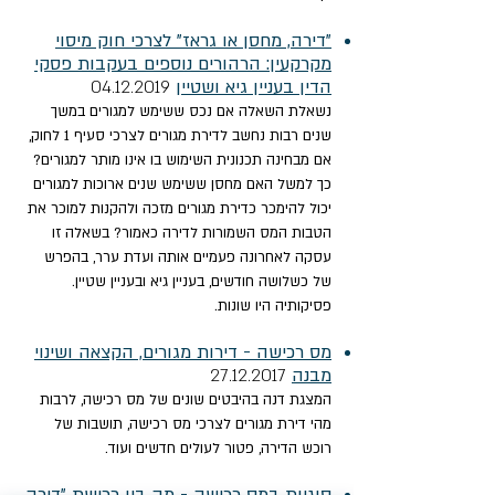
"דירה, מחסן או גראז" לצרכי חוק מיסוי
מקרקעין: הרהורים נוספים בעקבות פסקי
הדין בעניין גיא ושטיין
04.12.
19
20
נשאלת השאלה אם נכס ששימש למגורים במשך
שנים רבות נחשב לדירת מגורים לצרכי סעיף 1 לחוק,
אם מבחינה תכנונית השימוש בו אינו מותר למגורים?
כך למשל האם מחסן ששימש שנים ארוכות למגורים
יכול להימכר כדירת מגורים מזכה ולהקנות למוכר את
הטבות המס השמורות לדירה כאמור? בשאלה זו
עסקה לאחרונה פעמיים אותה ועדת ערר, בהפרש
של כשלושה חודשים, בעניין גיא ובעניין שטיין.
פסיקותיה היו שונות.
מס רכישה - דירות מגורים, הקצאה ושינוי
מבנה
27.12.2017
המצגת דנה בהיבטים שונים של מס רכישה, לרבות
מהי דירת מגורים לצרכי מס רכישה, תושבות של
רוכש הדירה, פטור לעולים חדשים ועוד.​