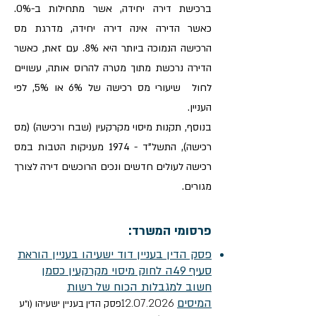
ברכישת דירה יחידה, אשר מתחילות ב-0%.
כאשר הדירה אינה דירה יחידה, מדרגת מס
הרכישה הנמוכה ביותר היא 8%. עם זאת, כאשר
הדירה נרכשת מתוך מטרה להרוס אותה, עשויים
לחול שיעורי מס רכישה של 6% או 5%, לפי
העניין.
בנוסף, תקנות מיסוי מקרקעין (שבח ורכישה) (מס
רכישה), התשל"ד - 1974 מעניקות הטבות במס
רכישה לעולים חדשים ונכים הרוכשים דירה לצורך
מגורים.
פרסומי המשרד:
פסק הדין בעניין דוד ישעיהו בעניין הוראת
סעיף 49ה לחוק מיסוי מקרקעין כסמן
חשוב למגבלות הכוח של רשות
המיסים
12.07.
26​
20
פ
סק הדין בעניין ישעיהו (ו"ע