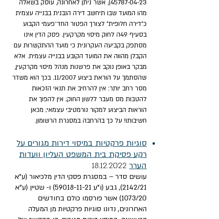
45787-04-23)
, אשר ניתן לאחרונה, עוסק בשאלה
מהו המועד שבו תיחשב דירה הנבנית בבנייה עצמית
כ"דירה חלופית" לצורך הפטור החד־פעמי הקבוע
בסעיף 49ה לחוק מיסוי מקרקעין. פסק הדין אינו
מסתפק בקביעה העקרונית כי מועד ההתקשרות עם
הקבלן מהווה את המועד הקובע בבנייה עצמית. אלא
מבקר באופן נוקב את פרשנות מנהל מיסוי מקרקעין,
שהסתמך על הוראת ביצוע 11/2007. בכך הוא משדר
מסר רחב יותר: אין להרחיב את תנאי הזכאות
להטבות מס מעבר ללשון החוק; אין להפוך את
הוראות הביצוע למקור נורמטיבי עצמאי; מכאן
חשיבותו! על כך בהרחבה במסגרת הרשומון.
סוגיות פרקטיות במיסוי דירות מגורים על
רקע פסיקת בית המשפט העליון וועדות
הערר
18.12.2022
עושים סדר – במסגרת פסקי הדין מלכיאור (ע"א
2142/21), גבע (ו"ע
59018-11-21)
ו- שטיין (ע"א
1073/20) אשר פורסמו כולם בחודשים
האחרונים, נדונו סוגיות פרקטיות מן המעלה