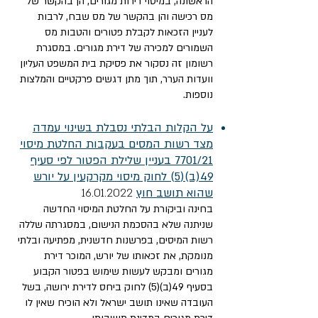
הראשונה, במיסוי דירות מגורים, הן בהקשר של
מס רכישה והן בהקשר של מס שבח, לרבות
לעניין הזכאות לקבלת פטורים והטבות מס
השמורים למכירה של דירת מגורים. במסגרת
רשומון זה נסקור את פסיקת בית המשפט העליון
וועדות הערר, תוך מתן דגשים פרקטיים והמלצות
נוספות.
על הקלות הבלתי נסבלת בשינוי עמדה
מצד רשות המסים בעקבות החלטת מיסוי
7701/21 בעניין שלילת הפטור לפי סעיף
49(ב)(5) לחוק מיסוי מקרקעין על יורש
שהוא תושב חוץ
16.01.2022
בחינה וביקורת על החלטת המיסוי החדשה
שניתנה שלא בהסכמת הנישום, במסגרתה שללה
רשות המיסים, בפרשנות חדשנית, מפתיעה ובלתי
מנומקת, את זכאותו של יורש, המוכר דירת
מגורים ומבקש לעשות שימוש בפטור הקבוע
בסעיף 49(ב)(5) לחוק ביחס לדירת ירושה, בשל
העובדה שאינו תושב ישראל ולא הוכיח שאין לו