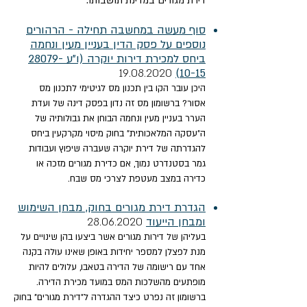
דירת מגורים במדינת תושבותו.
סוף מעשה במחשבה תחילה - הרהורים
נוספים על פסק הדין בעניין מעין ונחמה
ביחס למכירת דירות יוקרה (ו"ע 28079-
20
20
19.08.
10-15)
היכן עובר הקו בין תכנון מס לגיטימי לתכנון מס
אסור? ברשומון מס זה נדון בפסק דינה של ועדת
הערר בעניין מעין ונחמה הבוחן את גבולותיה של
ה"עסקה המלאכותית" בחוק מיסוי מקרקעין ביחס
להגדרתה של דירת יוקרה שעברה שיפוץ ועבודות
גמר בסטנדרט נמוך, אם כדירת מגורים מזכה או
כדירה במצב מעטפת לצרכי מס שבח.
הגדרת דירת מגורים בחוק, מבחן השימוש
ומבחן הייעוד
28.06.
20
20
בעליהן של דירות מגורים אשר ביצעו בהן שינויים על
מנת לפצלן למספר יחידות באופן שאינו עולה בקנה
אחד עם רישומה של הדירה בטאבו, עלולים להיות
מופתעים מהשלכות המס במועד מכירת הדירה.
ברשומון זה נפרט כיצד ההגדרה ל"דירת מגורים" בחוק