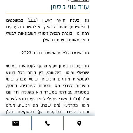
צוות המשרד
>
עו"ד גוני זוסמן
גוני בעלת תואר ראשון (LL.B) במשפטים
(בהצטיינות) מהמרכז האקדמי למשפט ולעסקים
רמת גן, ובוגרת תכנית לימודי חשבונאות לבעלי
תואר מאוניברסיטת בר אילן.
גוני הצטרפה לצוות המשרד בשנת 2023.
גוני עוסקת במתן ייעוץ שוטף לעסקאות במיסוי
ישראלי ומיסוי בינלאומי, בין היתר בכל הנוגע
לעסקאות מיזוגים ורכישות, שינויי מבנה, שינוי
תושבות לצרכי מס והטבות לעובדים. בנוסף,
במסגרת עבודתה במשרד היא מעניקה יחד עם
עו"ד (רו"ח) מאורי עמפלי ליווי ויעוץ בנוגע להיבטי
מיסוי מקרקעין (מס שבח, מס רכישה, מע"מ
והחוק לעידוד השקעות הון) בעסקאות נדל"ן
מגוונות – התחדשות עירונית (פינוי בינוי, תמ"א
38, תוכניות חיזוק ועיבוי), עסקאות קומבינציה,
הסכמי מכר, פיתוח, מימון ומבצעת הערכות סיכון,