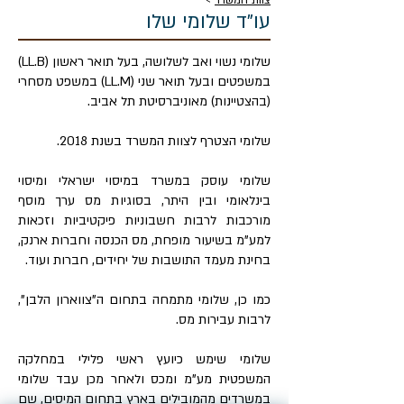
צוות המשרד
>
עו"ד שלומי שלו
שלומי נשוי ואב לשלושה, בעל תואר ראשון (LL.B)
במשפטים ובעל תואר שני (LL.M) במשפט מסחרי
(בהצטיינות) מאוניברסיטת תל אביב.
שלומי הצטרף לצוות המשרד בשנת 2018.
שלומי עוסק במשרד במיסוי ישראלי ומיסוי
בינלאומי ובין היתר, בסוגיות מס ערך מוסף
מורכבות לרבות חשבוניות פיקטיביות וזכאות
למע"מ בשיעור מופחת, מס הכנסה וחברות ארנק,
בחינת מעמד התושבות של יחידים, חברות ועוד.
כמו כן, שלומי מתמחה בתחום ה"צווארון הלבן",
לרבות עבירות מס.
שלומי שימש כיועץ ראשי פלילי במחלקה
המשפטית מע"מ ומכס ולאחר מכן עבד שלומי
במשרדים מהמובילים בארץ בתחום המיסים, שם