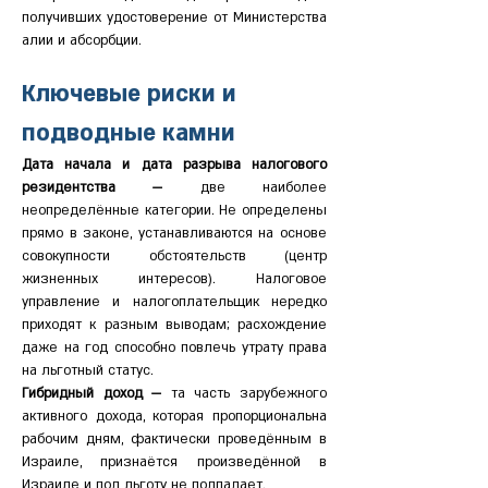
получивших удостоверение от Министерства 
алии и абсорбции.
Ключевые риски и 
подводные камни
Дата начала и дата разрыва налогового 
резидентства — 
две наиболее 
неопределённые категории. Не определены 
прямо в законе, устанавливаются на основе 
совокупности обстоятельств (центр 
жизненных интересов). Налоговое 
управление и налогоплательщик нередко 
приходят к разным выводам; расхождение 
даже на год способно повлечь утрату права 
на льготный статус.
Гибридный доход — 
та часть зарубежного 
активного дохода, которая пропорциональна 
рабочим дням, фактически проведённым в 
Израиле, признаётся произведённой в 
Израиле и под льготу не подпадает.