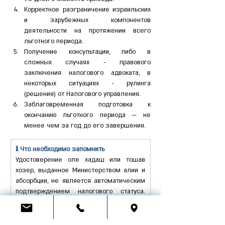
Корректное разграничение израильских 
и зарубежных компонентов 
деятельности на протяжении всего 
льготного периода.
Получение консультации, либо в 
сложных случаях - правового 
заключения налогового адвоката, в 
некоторых ситуациях - рулинга 
(решения) от Налогового управления.
Заблаговременная подготовка к 
окончанию льготного периода — не 
менее чем за год до его завершения.
ℹ Что необходимо запомнить
Удостоверение оле хадаш или тошав 
хозер, выданное Министерством алии и 
абсорбции, не является автоматическим 
подтверждением налогового статуса. 
Налоговые льготы предоставляются 
исключительно на основании норм 
Ордонанса о подоходном налоге, а не 