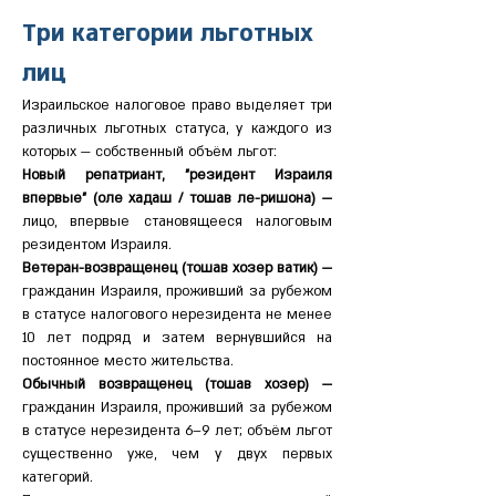
Три категории льготных 
лиц
Израильское налоговое право выделяет три 
различных льготных статуса, у каждого из 
которых — собственный объём льгот:
Новый репатриант, "резидент Израиля 
впервые" (оле хадаш / тошав ле-ришона) — 
лицо, впервые становящееся налоговым 
резидентом Израиля.
Ветеран-возвращенец (тошав хозер ватик) — 
гражданин Израиля, проживший за рубежом 
в статусе налогового нерезидента не менее 
10 лет подряд и затем вернувшийся на 
постоянное место жительства.
Обычный возвращенец (тошав хозер) — 
гражданин Израиля, проживший за рубежом 
в статусе нерезидента 6–9 лет; объём льгот 
существенно уже, чем у двух первых 
категорий.